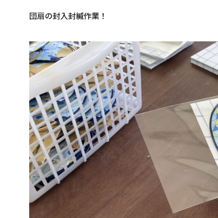
団扇の封入封緘作業！